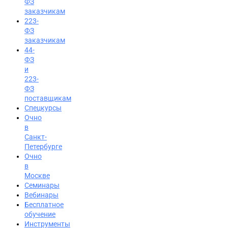
ФЗ
заказчикам
223-
ФЗ
заказчикам
44-
ФЗ
и
223-
ФЗ
поставщикам
Спецкурсы
Очно
в
Санкт-
Петербурге
Очно
в
Москве
Семинары
Вход на портал
Вебинары
Бесплатное
8 (800) 200-24-26
обучение
Инструменты