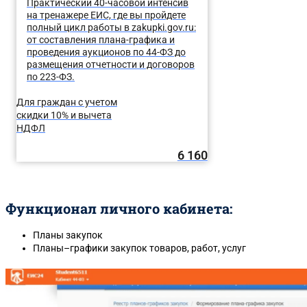
Практический 40-часовой интенсив
на тренажере ЕИС, где вы пройдете
полный цикл работы в zakupki.gov.ru:
от составления плана-графика и
проведения аукционов по 44-ФЗ до
размещения отчетности и договоров
по 223-ФЗ.
Для граждан с учетом
скидки 10% и вычета
НДФЛ
6 160
Функционал личного кабинета:
Планы закупок
Планы–графики закупок товаров, работ, услуг