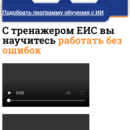
Подобрать программу обучения с ИИ
С тренажером ЕИС вы
научитесь
работать без
ошибок
Горно-Алтайск