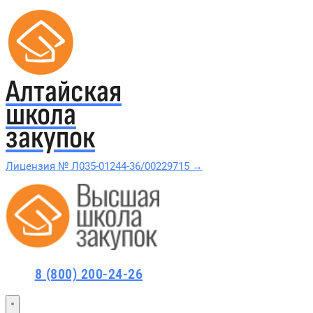
Алтайская
школа
закупок
Лицензия № Л035-01244-36/00229715 →
Проверить в реестре Рособрнадзора →
Все курсы 44-ФЗ и 223-ФЗ
8 (800) 200-24-26
Курсы по 44-ФЗ
Курсы по 223-ФЗ
44-ФЗ и 223-ФЗ заказчикам