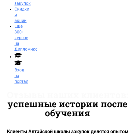
закупок
Скидки
и
акции
Еще
300+
курсов
на
Дипломикс
Вход
на
портал
Отзывы наших клиентов:
успешные истории после
обучения
Клиенты Алтайской школы закупок делятся опытом
Заказать звонок