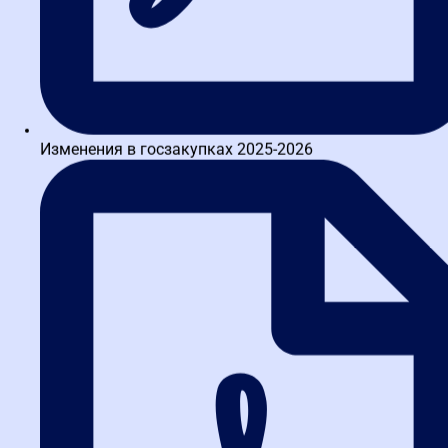
Ирина Комель
Одназначно советую! Прошла обучение по курсу 44-ФЗ и 223-ФЗ,
преподователи доходчиво преподносят информацию и
материалы, при этом много практических примеров и разборов.
49659.
на
Яндекс
Дмитрий Б.
Хорошая школа, материал понятен, преподавательский состав
хороший. Объясняют всё доступно, на одну и туже тему порой по