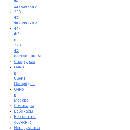
ФЗ
заказчикам
223-
ФЗ
заказчикам
44-
ФЗ
и
223-
ФЗ
поставщикам
Спецкурсы
Очно
в
Санкт-
Петербурге
Очно
в
Москве
Семинары
Вход на портал
Вебинары
Бесплатное
8 (800) 200-24-26
обучение
Инструменты