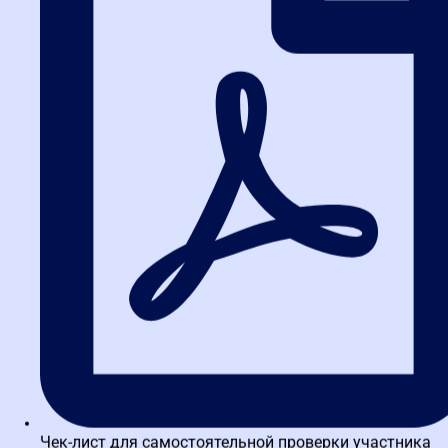
Заканчиваю обучение по программе: Управление закупками (ФЗ
№ 223 от 18.07.2011г., ФЗ № 44 от 05.04.2013г.). Хочу отметить
очень прекрасную организованность курсов: место нахождения
с видами прекрасными из окна, классы оборудованы всем
необходимым, в т.ч. Ноутбуками для практических занятий, есть
столовая, кафе, где можно выпить вкусный кофе и перекусить.
Персонал приветливый. Конечно самое ценное- это…