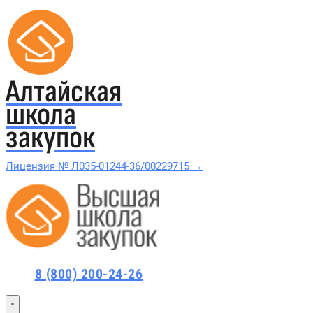
Алтайская
школа
закупок
Лицензия № Л035-01244-36/00229715 →
Проверить в реестре Рособрнадзора →
Все курсы 44-ФЗ и 223-ФЗ
8 (800) 200-24-26
Курсы по 44-ФЗ
Курсы по 223-ФЗ
44-ФЗ и 223-ФЗ заказчикам