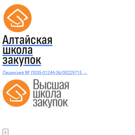
Алтайская
школа
закупок
Лицензия № Л035-01244-36/00229715 →
Проверить в реестре Рособрнадзора →
Все курсы 44-ФЗ и 223-ФЗ
Курсы по 44-ФЗ
Курсы по 223-ФЗ