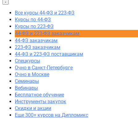
44-ФЗ и 223-ФЗ заказчикам
44-ФЗ заказчикам
Все курсы 44-ФЗ и 223-ФЗ
223-ФЗ заказчикам
Курсы по 44-ФЗ
44-ФЗ и 223-ФЗ поставщикам
Курсы по 223-ФЗ
Очно в Москве
44-ФЗ и 223-ФЗ заказчикам
Очно в Санкт-Петербурге
44-ФЗ заказчикам
Семинары
223-ФЗ заказчикам
Вебинары
44-ФЗ и 223-ФЗ поставщикам
Спецкурсы
Спецкурсы
Скидки и акции
Очно в Санкт-Петербурге
Очно в Москве
Семинары
Вебинары
Бесплатное обучение
Инструменты закупок
Скидки и акции
Еще 300+ курсов на Дипломикс