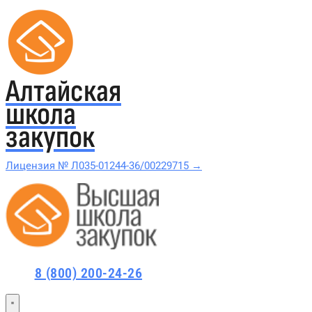
Алтайская
школа
закупок
Лицензия № Л035-01244-36/00229715 →
Проверить в реестре Рособрнадзора →
Все курсы 44-ФЗ и 223-ФЗ
8 (800) 200-24-26
Курсы по 44-ФЗ
Курсы по 223-ФЗ
44-ФЗ и 223-ФЗ заказчикам