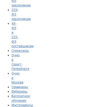
ФЗ
заказчикам
223-
ФЗ
заказчикам
44-
ФЗ
и
223-
ФЗ
поставщикам
Спецкурсы
Очно
в
Санкт-
Петербурге
Очно
в
Москве
Семинары
Вход на портал
Вебинары
Бесплатное
8 (800) 200-24-26
обучение
Инструменты