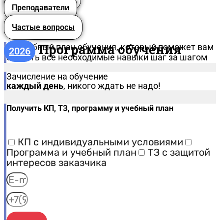
Преподаватели
Частые вопросы
Программа обучения
Подробный план обучения, который поможет вам
2026
освоить все необходимые навыки шаг за шагом
Зачисление на обучение
каждый день
, никого ждать не надо!
Получить КП, ТЗ, программу и учебный план
КП с индивидуальными условиями
Программа и учебный план
ТЗ с защитой
интересов заказчика