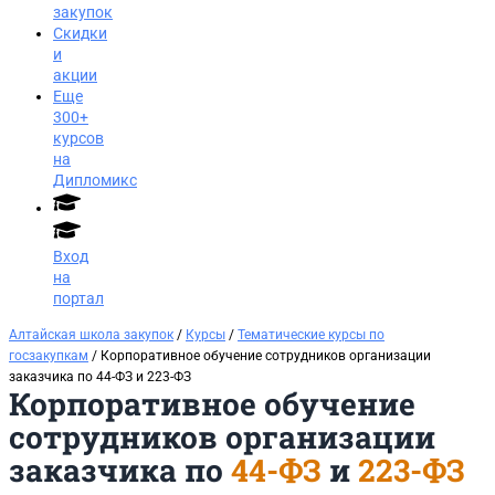
закупок
Скидки
и
акции
Еще
300+
курсов
на
Дипломикс
Вход
на
портал
Алтайская школа закупок
/
Курсы
/
Тематические курсы по
госзакупкам
/ Корпоративное обучение сотрудников организации
заказчика по 44-ФЗ и 223-ФЗ
Корпоративное обучение
сотрудников организации
заказчика по
44-ФЗ
и
223-ФЗ
Заказать звонок