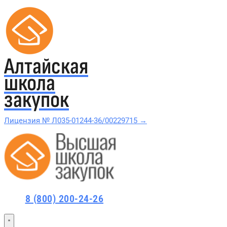
Алтайская
школа
закупок
Лицензия № Л035-01244-36/00229715 →
Проверить в реестре Рособрнадзора →
Все курсы 44-ФЗ и 223-ФЗ
8 (800) 200-24-26
Курсы по 44-ФЗ
Курсы по 223-ФЗ
44-ФЗ и 223-ФЗ заказчикам