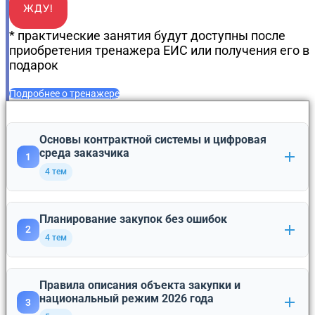
ЖДУ!
* практические занятия будут доступны после
приобретения тренажера ЕИС или получения его в
подарок
Подробнее о тренажере
Основы контрактной системы и цифровая
среда заказчика
1
4 тем
Сфера действия 44-ФЗ, виды заказчиков, принцип
Планирование закупок без ошибок
1
2
профессионализма.
4 тем
Единая информационная система (ЕИС): личный
2
кабинет заказчика, новые функции и обязанности.
План-график закупок: порядок формирования,
Правила описания объекта закупки и
идентификационный код закупки (ИКЗ), -основания
1
национальный режим 2026 года
3
Реестр контрактов, реестр недобросовестных
для внесения изменений.