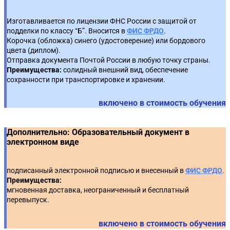
задания: запрет на товарные знаки без эквивалента,
5
Уголовная ответственность и обжалование
Максимально допустимые сроки оплаты
практика ФАС.
4
7
Изготавливается по лицензии ФНС России с защитой от
постановлений о наложении штрафа.
контрактов.
подделки по классу “Б”. Вносится в
ФИС ФРДО
.
Разработка условий договора, защищающих
Корочка (обложка) синего (удостоверение) или бордового
Неустойки (штрафы, пени) за нарушения условий
заказчика: обеспечительные меры, практические
цвета (диплом).
6
8
контракта.
Отправка документа Почтой России в любую точку страны.
примеры.
Преимущества:
солидный внешний вид, обеспечение
Расторжение контракта, в том числе одностороннее:
сохранности при транспортировке и хранении.
9
основания и порядок.
включено в стоимость обучения
Дополнительно: Образовательный документ в
электронном виде
подписанный электронной подписью и внесенный в
ФИС ФРДО
.
Преимущества:
мгновенная доставка, неограниченный и бесплатный
перевыпуск.
включено в стоимость обучения