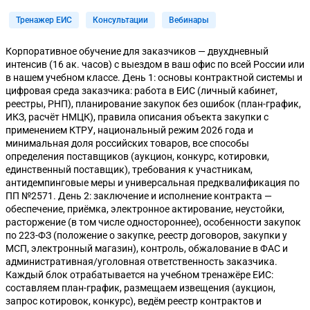
Тренажер ЕИС
Консультации
Вебинары
Корпоративное обучение для заказчиков — двухдневный
интенсив (16 ак. часов) с выездом в ваш офис по всей России или
в нашем учебном классе. День 1: основы контрактной системы и
цифровая среда заказчика: работа в ЕИС (личный кабинет,
реестры, РНП), планирование закупок без ошибок (план-график,
ИКЗ, расчёт НМЦК), правила описания объекта закупки с
применением КТРУ, национальный режим 2026 года и
минимальная доля российских товаров, все способы
определения поставщиков (аукцион, конкурс, котировки,
единственный поставщик), требования к участникам,
антидемпинговые меры и универсальная предквалификация по
ПП №2571. День 2: заключение и исполнение контракта —
обеспечение, приёмка, электронное актирование, неустойки,
расторжение (в том числе одностороннее), особенности закупок
по 223-ФЗ (положение о закупке, реестр договоров, закупки у
МСП, электронный магазин), контроль, обжалование в ФАС и
административная/уголовная ответственность заказчика.
Каждый блок отрабатывается на учебном тренажёре ЕИС:
составляем план-график, размещаем извещения (аукцион,
запрос котировок, конкурс), ведём реестр контрактов и