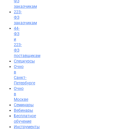
ФЗ
заказчикам
223-
ФЗ
заказчикам
44-
ФЗ
и
223-
ФЗ
поставщикам
Спецкурсы
Очно
в
Санкт-
Петербурге
Очно
в
Москве
Семинары
Вход на портал
Вебинары
Бесплатное
8 (800) 200-24-26
обучение
Инструменты