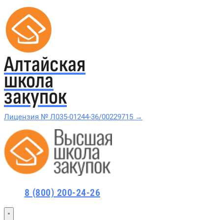
Алтайская
школа
закупок
Лицензия № Л035-01244-36/00229715 →
Проверить в реестре Рособрнадзора →
Все курсы 44-ФЗ и 223-ФЗ
8 (800) 200-24-26
Курсы по 44-ФЗ
Курсы по 223-ФЗ
44-ФЗ и 223-ФЗ заказчикам