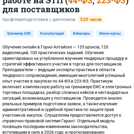
работе на ЭТП (
44-ФЗ
,
223-ФЗ
)
для поставщиков
профпереподготовка с дипломом
520 часов
Тренажер ЕИС
Консультации
Вебинары
Мини-курсы
Обучение онлайн в Горно-Алтайске — 135 уроков, 120
видеолекций, 100 практических заданий. Обучение
ориентировано на углубленное изучение тендерных процедур и
стратегий эффективного участия в торгах для поставщиков.
Преподаватели — ведущие эксперты-практики в области
тендерного сопровождения, имеющие многолетний успешный
опыт участия в закупках по 44-ФЗ и 223-ФЗ. Практикум
включает комплексную работу на тренажере ЕИС и электронных
торговых площадках, разбор сложных кейсов и нестандартных
ситуаций, возникающих у поставщиков. Проводится анализ
реальных примеров подготовки заявок, а также изучение
административной и судебной практики по защите прав
участников закупок. Слушателям предоставляется доступ к
справочно-правовой системе Гарант. Отдельный модуль
посвящен последним изменениям законодательства,
вступившим в силу в 2026 году, и прогнозированию