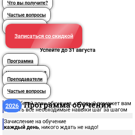
Что вы получите?
Частые вопросы
Преподаватели
Записаться со скидкой
Успейте до 31 августа
Программа
Что вы получите?
Преподаватели
Частые вопросы
Программа обучения
Подробный план обучения, который поможет вам
2026
освоить все необходимые навыки шаг за шагом
Зачисление на обучение
каждый день
, никого ждать не надо!