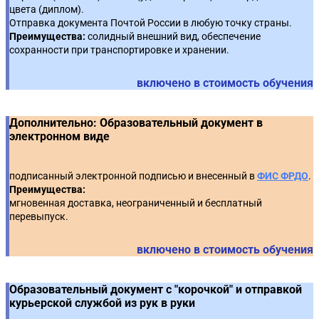
Контроль и обжалование
7
цвета (диплом).
Отправка документа Почтой России в любую точку страны.
🔥 Практический кейс (видеоинструкция): Подача
Обеспечение исполнения контракта
Преимущества:
солидный внешний вид, обеспечение
17
ценовых предложений на ЭТП (РТС-Тендер,
4
сохранности при транспортировке и хранении.
Росэлторг)
🔥 Практический кейс (видеоинструкция):
18
включено в стоимость обучения
Размещение УПД в ЕИС
🔥 Практический кейс (видеоинструкция):
Подписание контракта на ЭТП (РТС-Тендер, ТЭК-Торг,
5
🔥 Практическое задание с использованием
ЗаказРФ)
Дополнительно: Образовательный документ в
19
Тренажера ЕИС*: Электронное актирование
электронном виде
🔥 Практический кейс (видеоинструкция):
Направление протокола разногласий на ЭТП (РТС-
6
Тендер, Росэлторг, ТЭК-Торг, ЗаказРФ)
подписанный электронной подписью и внесенный в
ФИС ФРДО
.
Преимущества:
мгновенная доставка, неограниченный и бесплатный
🔥 Практический кейс (видеоинструкция):
перевыпуск.
Подписание контракта на ЭТП (РТС-Тендер,ТЭК-Торг,
7
ЗаказРФ)
включено в стоимость обучения
Образовательный документ с "корочкой" и отправкой
курьерской службой из рук в руки