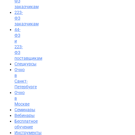
ФЗ
заказчикам
223-
ФЗ
заказчикам
44-
ФЗ
и
223-
ФЗ
поставщикам
Спецкурсы
Очно
в
Санкт-
Петербурге
Очно
в
Москве
Семинары
Вход на портал
Вебинары
Бесплатное
8 (800) 200-24-26
обучение
Инструменты