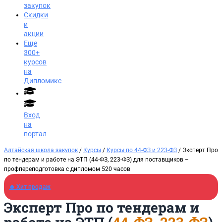
закупок
Скидки
и
акции
Еще
300+
курсов
на
Дипломикс
Вход
на
портал
Алтайская школа закупок
/
Курсы
/
Курсы по 44-ФЗ и 223-ФЗ
/ Эксперт Про
по тендерам и работе на ЭТП (44-ФЗ, 223-ФЗ) для поставщиков​ –
профпереподготовка с дипломом 520 часов
🔥 Хит продаж
Эксперт Про по тендерам и
Заказать звонок