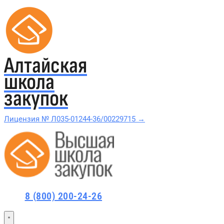
Алтайская
школа
закупок
Лицензия № Л035-01244-36/00229715 →
Проверить в реестре Рособрнадзора →
Все курсы 44-ФЗ и 223-ФЗ
8 (800) 200-24-26
Курсы по 44-ФЗ
Курсы по 223-ФЗ
44-ФЗ и 223-ФЗ заказчикам