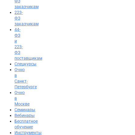
ФЗ
заказчикам
223-
ФЗ
заказчикам
44-
ФЗ
и
223-
ФЗ
поставщикам
Спецкурсы
Очно
в
Санкт-
Петербурге
Очно
в
Москве
Семинары
Вход на портал
Вебинары
Бесплатное
8 (800) 200-24-26
обучение
Инструменты