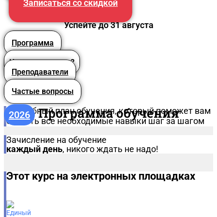
Записаться со скидкой
Успейте до 31 августа
Программа
Что вы получите?
Преподаватели
Частые вопросы
Программа обучения
Подробный план обучения, который поможет вам
2026
освоить все необходимые навыки шаг за шагом
Зачисление на обучение
каждый день
, никого ждать не надо!
Этот курс на электронных площадках