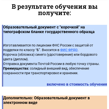
по 223-ФЗ
5
Проведение конкурса
3
договора
В результате обучения вы
получите:
Содержание договора
2
Проведение запроса предложений
Приоритет товаров российского происхождения
4
6
Реестр договоров
3
Особенности закупок у субъектов малого и среднего
🔥 Практикум по применению запретов и
Образовательный документ с "корочкой" на
5
7
предпринимательства
ограничений
типографском бланке государственного образца
Приемка товара, работы, услуги. Порядок приемки
4
Закупка у единственного поставщика
6
Изготавливается по лицензии ФНС России с защитой от
Оформление товарной накладной
5
подделки по классу “Б”. Вносится в
ФИС ФРДО
.
🔥 Практическое задание с использованием
Корочка (обложка) синего (удостоверение) или бордового
Тренажера ЕИС*: Составление плана закупки по 223-
7
цвета (диплом).
Оформление акта выполненных работ, оказанных
ФЗ
6
Отправка документа Почтой России в любую точку страны.
услуг
Преимущества:
солидный внешний вид, обеспечение
сохранности при транспортировке и хранении.
🔥 Практическое задание с использованием
Документы, подтверждающие страну
8
Тренажера ЕИС*: Размещение извещения по 223-ФЗ
7
происхождения товара
включено в стоимость обучения
Контроль и обжалование
8
Дополнительно: Образовательный документ в
электронном виде
Отчетность по 223-ФЗ
9