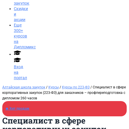
закупок
Скидки
и
акции
Еще
300+
курсов
на
Дипломикс
Вход
на
портал
Алтайская школа закупок
/
Курсы
/
Курсы по 223-ФЗ
/ Специалист в сфере
корпоративных закупок (223-ФЗ) для заказчиков​ – профпереподготовка с
дипломом 260 часов
🔥 Хит продаж
Специалист в сфере
Заказать звонок