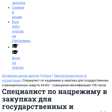
закупок
Скидки
и
акции
Еще
300+
курсов
на
Дипломикс
Вход
на
портал
Алтайская школа закупок
/
Курсы
/
Тематические курсы по
госзакупкам
/ Специалист по нацрежиму в закупках для государственных
и муниципальных нужд по 44-ФЗ – повышение квалификации 108 часов
Специалист по нацрежиму в
закупках для
государственных и
Заказать звонок