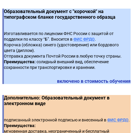
Административная и дисциплинарная
Образовательный документ с "корочкой" на
3
типографском бланке государственного образца
ответственность за нарушения
Контрольные процедуры со стороны
4
Изготавливается по лицензии ФНС России с защитой от
уполномоченных органов
подделки по классу “Б”. Вносится в
ФИС ФРДО
.
Корочка (обложка) синего (удостоверение) или бордового
Исправление типичных ошибок в отчётности
5
цвета (диплом).
Отправка документа Почтой России в любую точку страны.
Преимущества:
солидный внешний вид, обеспечение
сохранности при транспортировке и хранении.
включено в стоимость обучения
Дополнительно: Образовательный документ в
электронном виде
подписанный электронной подписью и внесенный в
ФИС ФРДО
.
Преимущества:
мгновенная доставка, неограниченный и бесплатный