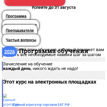
Успейте до 31 августа
Программа
Что вы получите?
Преподаватели
Частые вопросы
Программа обучения
Подробный план обучения, который поможет вам
2026
освоить все необходимые навыки шаг за шагом
Зачисление на обучение
каждый день
, никого ждать не надо!
Этот курс на электронных площадках
Единый агрегатор торговли ЕАТ.РФ