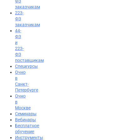
ФЗ
заказчикам
223-
ФЗ
заказчикам
44-
ФЗ
и
223-
ФЗ
поставщикам
Спецкурсы
Очно
в
Санкт-
Петербурге
Очно
в
Москве
Семинары
Вход на портал
Вебинары
Бесплатное
8 (800) 200-24-26
обучение
Инструменты