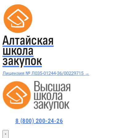
Алтайская
школа
закупок
Лицензия № Л035-01244-36/00229715 →
Проверить в реестре Рособрнадзора →
Все курсы 44-ФЗ и 223-ФЗ
8 (800) 200-24-26
Курсы по 44-ФЗ
Курсы по 223-ФЗ
44-ФЗ и 223-ФЗ заказчикам